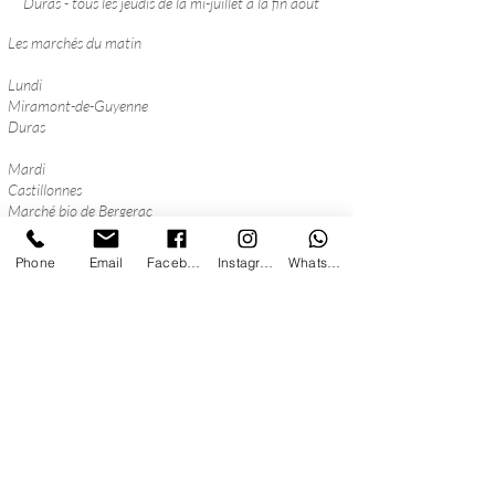
Duras - tous les jeudis de la mi-juillet à la fin août
Les marchés du matin
Lundi
Miramont-de-Guyenne
Duras
Mardi
Castillonnes
Marché bio de Bergerac
Beaumont
Phone
Email
Facebook
Instagram
WhatsApp
Mercredi
Bergerac autour de l'église
Sarlat
Jeudi
Eymet
Domme
Monpazier
Vendredi
Bergerac