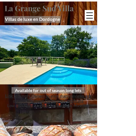
La Grange Sud Villa
Villas de luxe en Dordogne
Available for out of season long lets
Link to Simply Owners to view many reviews and
obtain a Payment Protection Certificate
Low cost Ryan Air flights to Bergerac May-Sep