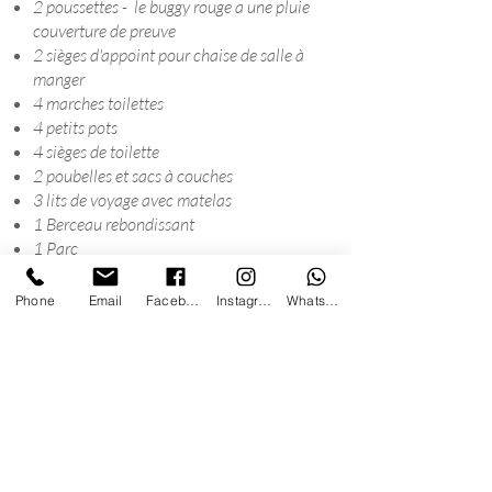
2 poussettes - le buggy rouge a une pluie
couverture de preuve
2 sièges d'appoint pour chaise de salle à
manger
4 marches toilettes
4 petits pots
4 sièges de toilette
2 poubelles et sacs à couches
3 lits de voyage avec matelas
1 Berceau rebondissant
1 Parc
4 chaises hautes
Stérilisateur à eau froide Thermobaby -
Phone
Email
Facebook
Instagram
WhatsApp
apportez vos propres comprimés
Babyphone audio numérique Motorola
4 tapis de bain
1 Baignoire bébé
1 Chauffe-biberon et chauffe-plats
Couvre-prises
Boîte de jouets et livres
1 tapis de jeu Jumbo Activity