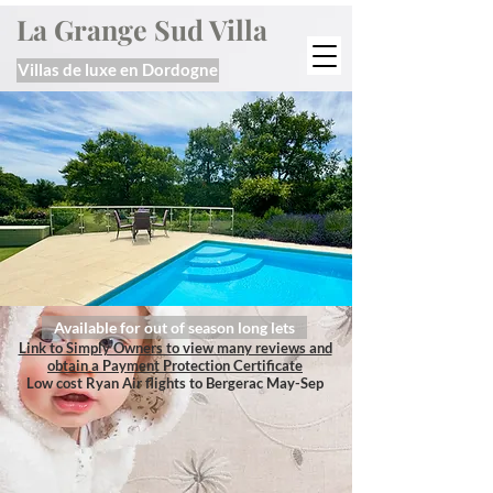
La Grange Sud Villa
Villas de luxe en Dordogne
Available for out of season long lets
Link to Simply Owners to view many reviews and
obtain a Payment Protection Certificate
Low cost Ryan Air flights to Bergerac May-Sep