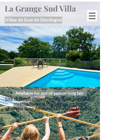
La Grange Sud Villa
Villas de luxe en Dordogne
Available for out of season long lets
Link to Simply Owners to view many reviews and
obtain a Payment Protection Certificate
Low cost Ryan Air flights to Bergerac May-Sep