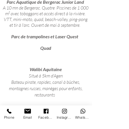
Parc Aquatique de Bergerac Junior Land
A 10 mn de Bergerac. Quatre Piscines de 1 000
m² avec toboggans et accès direct à la rivière.
VTT, mini-moto, quad, beach-volley, ping-pong
et tir à l'arc. Ouvert de mai à septembre.
Parc de trampolines et Laser Quest
Quad
Walibi Aquitaine
Situé à 5km d'Agen
Bateau pirate, rapides, canal à bûches,
montagnes russes, manèges pour enfants,
restaurants
Aquarium du Périgord Noir
Le plus grand aquarium intérieur privé d'Europe.
Phone
Email
Facebook
Instagram
WhatsApp
Ouvert tous les jours de mi février à mi
novembre.