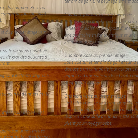
terrain de golf. Elle peut également acc
e et la chambre Rose au
canapé de jour, qui peut
Chambre jaune au rez-de-chaussée
t.
Cette grande chambre est située à l'arr
l'allée circulaire. Elle dispose d'une g
et du premier étage vert
une baignoire en fonte antique et une d
ts.
grande pour accueillir deux lits pliant
 salle de bains privative
Chambre Rose au premier étage
tes, de grandes douches à
Jolie vue sur le terrain de golf et sur la
urant.
dispose d'un canapé de jour qui peut êt
aignoire en fonte originale
enfant et d'une salle de douche attenant
d'enfant de voyage.
 de bain et d'une serviette
Chambre verte au premier étage
De belles vues sur le terrain de golf et 
verte peut être une chambre à deux lit
uffées pour assurer des
dispose d'une salle de douche attenant
plient pour voyager bebe.
odants pour nos invités,
vous souhaitez discuter des