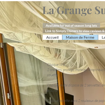
La Grange Su
Available for out of season long lets
Link to Simply Owners to view reviews & 
Accueil
Maison de Ferme
L
Chaque lit a;
2 oreillers, protège-matelas, drap-hous
couette
Chaque invité dispose de 2 serviettes de 
piscine.
Chaque toilette aura 2 rouleaux de papier