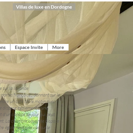
Villas de luxe en Dordogne
ons
Espace Invite
More
 sur la lavande
portes françaises donnant sur le
endre un café tôt le matin avec
bre dispose également d'une
et d'un canapé de jour qui peut
fant. La chambre Lavande dispose
fre également une vue sur le