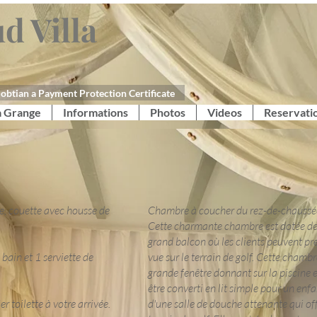
d Villa
obtian a Payment Protection Certificate
a Grange
Informations
Photos
Videos
Reservati
se, couette avec housse de
Chambre à coucher du rez-de-chaussée
Cette charmante chambre est dotée de 
grand balcon où les clients peuvent pr
bain et 1 serviette de
vue sur le terrain de golf. Cette cham
grande fenêtre donnant sur la piscine 
être converti en lit simple pour un en
 toilette à votre arrivée.
d'une salle de douche attenante qui of