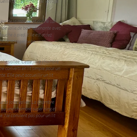
ueillir un lit d'enfant de voyage.
ière de la maison et donne sur
rande salle de bain attenante avec
ouche à pied. Elle est assez
s pour voyager bebe.
 jolie vallée. Cette jolie chambre
re converti en lit simple pour un
e. Elle peut accueillir un lit
sur la jolie vallée. La chambre
s ou une chambre super king et
e. Ne convient pas pour un lit