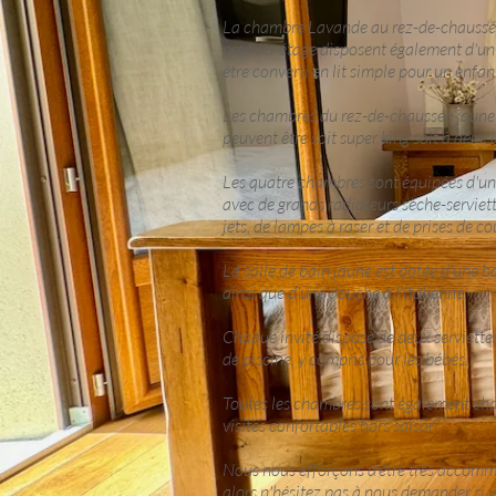
La chambre Lavande au rez-de-chaussé
premier étage disposent également d'un 
être converti en lit simple pour un enfan
Les chambres du rez-de-chaussée jaune 
peuvent être soit super king soit à deux li
Les quatre chambres sont équipées d'une
avec de grands radiateurs sèche-serviet
jets, de lampes à raser et de prises de co
La salle de bain jaune est dotée d'une b
ainsi que d'une douche à l'italienne.
Chaque invité dispose de deux serviettes
de piscine, y compris pour les bébés.
Toutes les chambres sont également cha
visites confortables hors saison.
Nous nous efforçons d'être très accomm
alors n'hésitez pas à nous demander si 